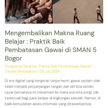
Baik
Pembatasan
Gawai
di
SMAN
Mengembalikan Makna Ruang
5
Belajar : Praktik Baik
Bogor
Pembatasan Gawai di SMAN 5
Bogor
Penguatan Karakter
,
Praktik Baik Pembatasan Gawai
/
Cerdas Berkarakter
/
28 Juli 2026
Di era digital yang bergerak tanpa henti, gawai seolah-olah
telah menjadi perpanjangan tangan dari diri kita sendiri.
Layar bercahaya ini menemani ke mana pun kita pergi, tak
terkecuali bagi para pelajar di lingkungan sekolah. Namun, di
balik kemudahan akses informasi yang ditawarkannya,