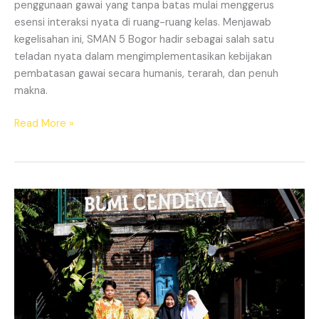
penggunaan gawai yang tanpa batas mulai menggerus
esensi interaksi nyata di ruang-ruang kelas. Menjawab
kegelisahan ini, SMAN 5 Bogor hadir sebagai salah satu
teladan nyata dalam mengimplementasikan kebijakan
pembatasan gawai secara humanis, terarah, dan penuh
makna.
Read More »
Melalui
SE
Pembatasan
Gawai,
Kemendikdasmen
Hidupkan
Kembali
Ruang