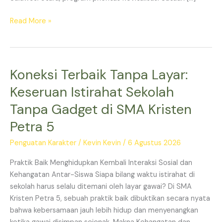
Read More »
Koneksi Terbaik Tanpa Layar:
Koneksi
Terbaik
Keseruan Istirahat Sekolah
Tanpa
Tanpa Gadget di SMA Kristen
Layar:
Keseruan
Petra 5
Istirahat
Sekolah
Penguatan Karakter
/
Kevin Kevin
/
6 Agustus 2026
Tanpa
Praktik Baik Menghidupkan Kembali Interaksi Sosial dan
Gadget
Kehangatan Antar-Siswa Siapa bilang waktu istirahat di
di
sekolah harus selalu ditemani oleh layar gawai? Di SMA
SMA
Kristen Petra 5, sebuah praktik baik dibuktikan secara nyata
Kristen
bahwa kebersamaan jauh lebih hidup dan menyenangkan
Petra