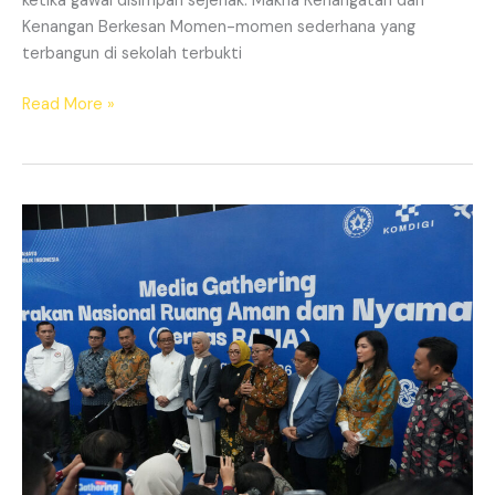
ketika gawai disimpan sejenak. Makna Kehangatan dan
5
Kenangan Berkesan Momen-momen sederhana yang
terbangun di sekolah terbukti
Read More »
Gerakan
Nasional
Ruang
Aman
dan
Nyaman
Anak
Perkuat
Komitmen
Wujudkan
Budaya