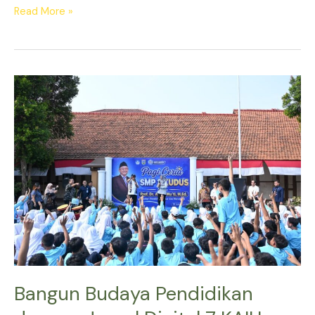
Read More »
Bangun
Budaya
Pendidikan
dengan
Jurnal
Digital
7
KAIH
Bangun Budaya Pendidikan