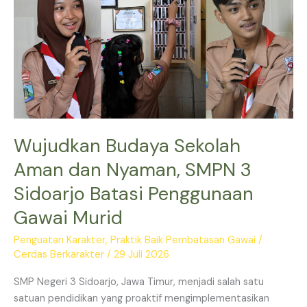
Sekolah
Aman
dan
Nyaman,
SMPN
3
Sidoarjo
Batasi
Penggunaan
Wujudkan Budaya Sekolah
Gawai
Aman dan Nyaman, SMPN 3
Murid
Sidoarjo Batasi Penggunaan
Gawai Murid
Penguatan Karakter
,
Praktik Baik Pembatasan Gawai
/
Cerdas Berkarakter
/
29 Juli 2026
SMP Negeri 3 Sidoarjo, Jawa Timur, menjadi salah satu
satuan pendidikan yang proaktif mengimplementasikan