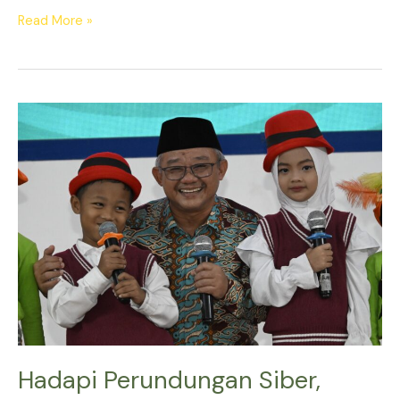
Read More »
Hadapi
Perundungan
Siber,
Kemendikdasmen
Perkuat
Empat
Pilar
Perlindungan
Anak
Hadapi Perundungan Siber,