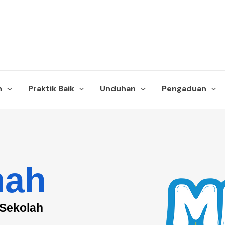
n
Praktik Baik
Unduhan
Pengaduan
mah
 Sekolah