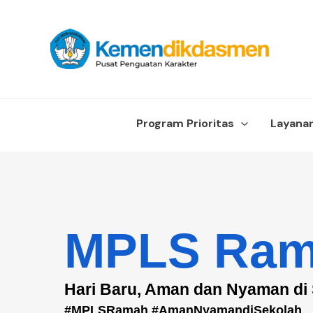
Lewati
content
ke
konten
Program Prioritas
Layana
MPLS Ra
Hari Baru, Aman dan Nyaman di
#MPLSRamah #AmanNyamandiSekolah