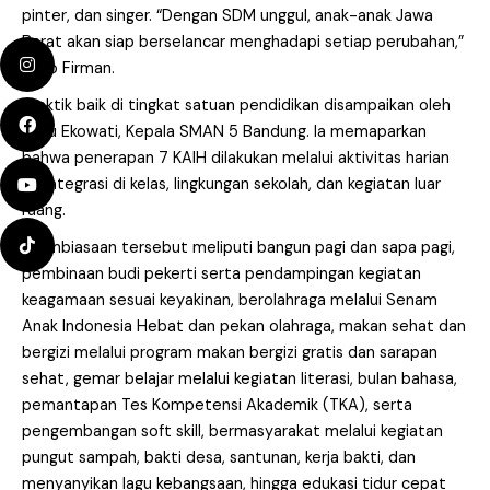
pinter, dan singer. “Dengan SDM unggul, anak-anak Jawa
Barat akan siap berselancar menghadapi setiap perubahan,”
ucap Firman.
Praktik baik di tingkat satuan pendidikan disampaikan oleh
Heru Ekowati, Kepala SMAN 5 Bandung. Ia memaparkan
bahwa penerapan 7 KAIH dilakukan melalui aktivitas harian
terintegrasi di kelas, lingkungan sekolah, dan kegiatan luar
ruang.
“Pembiasaan tersebut meliputi bangun pagi dan sapa pagi,
pembinaan budi pekerti serta pendampingan kegiatan
keagamaan sesuai keyakinan, berolahraga melalui Senam
Anak Indonesia Hebat dan pekan olahraga, makan sehat dan
bergizi melalui program makan bergizi gratis dan sarapan
sehat, gemar belajar melalui kegiatan literasi, bulan bahasa,
pemantapan Tes Kompetensi Akademik (TKA), serta
pengembangan soft skill, bermasyarakat melalui kegiatan
pungut sampah, bakti desa, santunan, kerja bakti, dan
menyanyikan lagu kebangsaan, hingga edukasi tidur cepat