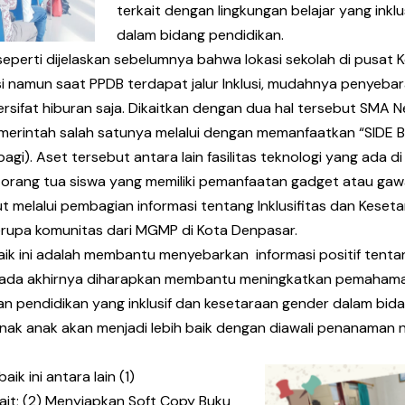
terkait dengan lingkungan belajar yang ink
dalam bidang pendidikan.
r seperti dijelaskan sebelumnya bahwa lokasi sekolah di pus
lusi namun saat PPDB terdapat jalur Inklusi, mudahnya penyeb
ersifat hiburan saja. Dikaitkan dengan dua hal tersebut SMA N
rintah salah satunya melalui dengan memanfaatkan “SIDE B
gi). Aset tersebut antara lain fasilitas teknologi yang ada di
a orang tua siswa yang memiliki pemanfaatan gadget atau ga
elalui pembagian informasi tentang Inklusifitas dan Keseta
 berupa komunitas dari MGMP di Kota Denpasar.
aik ini adalah membantu menyebarkan informasi positif tentang
Pada akhirnya diharapkan membantu meningkatkan pemahaman
n pendidikan yang inklusif dan kesetaraan gender dalam bi
anak akan menjadi lebih baik dengan diawali penanaman nilai
k ini antara lain (1)
it; (2) Menyiapkan Soft Copy Buku