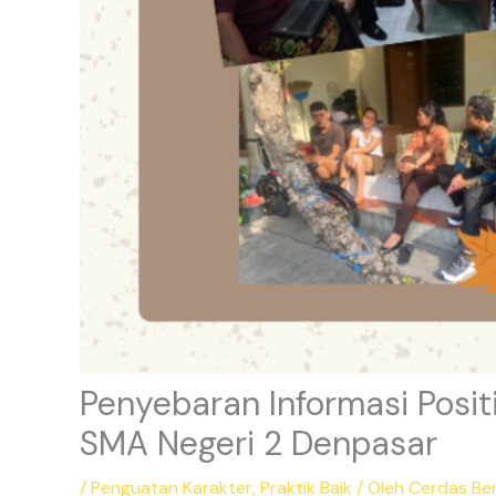
Penyebaran Informasi Posit
SMA Negeri 2 Denpasar
/
Penguatan Karakter
,
Praktik Baik
/ Oleh
Cerdas Be