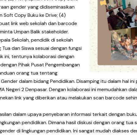
araan gender yang didiseminasikan
 Soft Copy Buku ke Drive; (4)
buat link web sekolah dan barcode
eminta Umpan Balik stakeholder.
epala Sekolah, pendidik di sekolah
g Tua dan Siswa sesuai dengan fungsi
k ini, tentunya kolaborasi dengan
a dengan Pihak Pusat Pengembangan
anduan orang tua tentang
 Gender dalam bidang Pendidikan. Disamping itu dalam hal ini 
MA Negeri 2 Denpasar. Dengan kolaborasi ini memudahkan dal
enekan link yang diberikan atau melakukan scan barcode se
erhasilan dalam upaya penyebaran informasi terkait dengan bu
 lingkungan pendidikan. Dimana hasil diskusi dengan orang t
n gender di lingkungan pendidikan. Ini sangat mudah diakses d