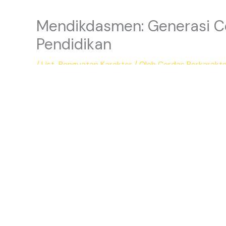
Mendikdasmen: Generasi Ce
Pendidikan
/
List
,
Penguatan Karakter
/ Oleh
Cerdas Berkarakt
Semarang, 10 April 2025 – Menteri Pendidikan Das
seluruh anak bangsa untuk meraih cita-cita dan mo
Semarang, Mendikdasmen menyampaikan bahwa pen
Banyak negara menempatkan pendidikan sebagai da
melalui visi Pendidikan Bermutu untuk Semua, men
Indonesia berhak mendapat layanan pendidikan. K
Kemudian, layanan pendidikan tersebut harus bermu
Semarang, Rabu (9/4).
Lebih lanjut, Mendikdasmen menguraikan bahwa ke
terampil (capable), dan rendah hati (humble). Dala